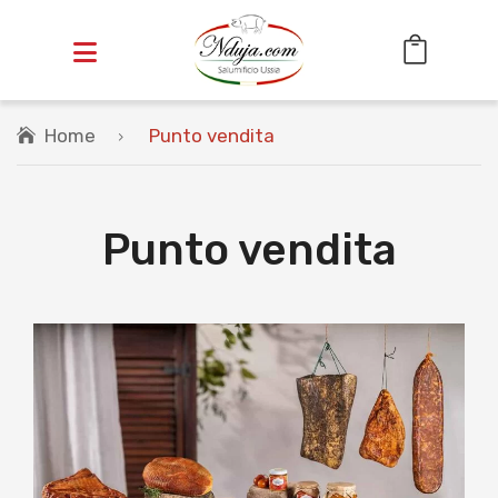
Home
Punto vendita
HOME
OFFERTE
SALUMI
Punto vendita
Cotti
Stagionati
INSACCATI
VASETTI
CESTINI REGALO