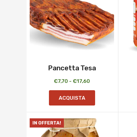
Pancetta Tesa
Fascia
€
7,70
-
€
17,60
di
ACQUISTA
prezzo:
da
€7,70
IN OFFERTA!
a
€17,60