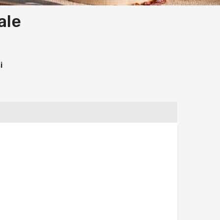
ale
i