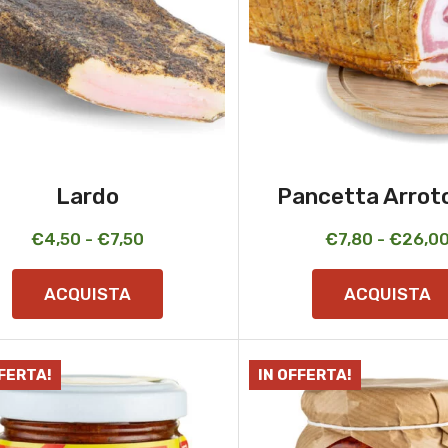
Lardo
Pancetta Arrot
Fascia
€
4,50
-
€
7,50
€
7,80
-
€
26,0
di
ACQUISTA
ACQUISTA
prezzo:
da
€4,50
FFERTA!
IN OFFERTA!
a
€7,50