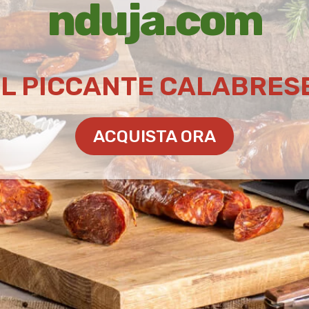
nduja.com
IL PICCANTE CALABRES
ACQUISTA ORA