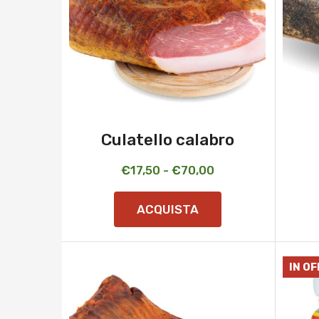
Culatello calabro
Fascia
€
17,50
-
€
70,00
di
ACQUISTA
prezzo:
da
€17,50
IN O
a
€70,00