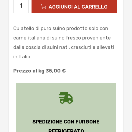
Culatello
€70,00
AGGIUNGI AL CARRELLO
calabro
quantità
Culatello di puro suino prodotto solo con
carne italiana di suino fresco proveniente
dalla coscia di suini nati, cresciuti e allevati
in Italia.
Prezzo al kg 35,00 €
SPEDIZIONE CON FURGONE
REFRIGERATO