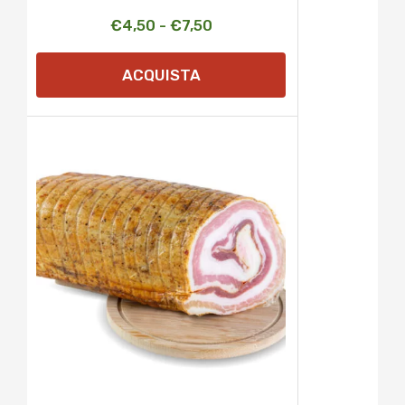
Fascia
€
4,50
-
€
7,50
di
ACQUISTA
prezzo:
da
€4,50
a
€7,50