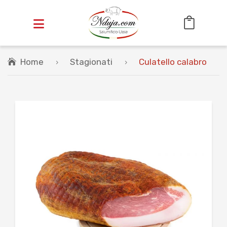
Home
Stagionati
Culatello calabro
HOME
OFFERTE
SALUMI
Cotti
Stagionati
INSACCATI
VASETTI
CESTINI REGALO