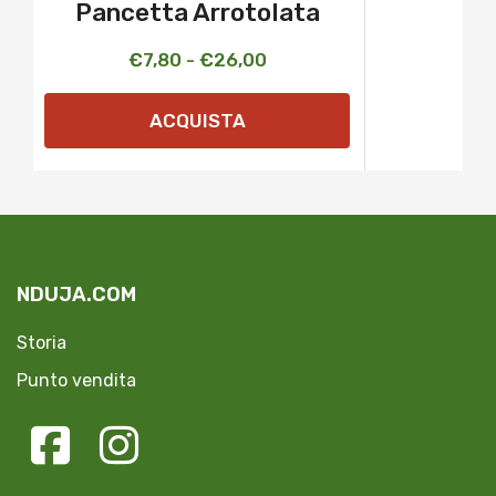
Pancetta Arrotolata
Fascia
€
7,80
-
€
26,00
di
ACQUISTA
prezzo:
da
€7,80
a
€26,00
NDUJA.COM
Storia
Punto vendita