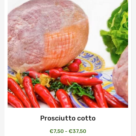
€18,00
Prosciutto cotto
Fascia
€
7,50
-
€
37,50