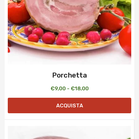
Porchetta
Fascia
€
9,00
-
€
18,00
di
ACQUISTA
prezzo:
da
€9,00
a