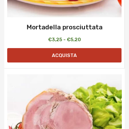
Mortadella prosciuttata
Fascia
€
3,25
-
€
5,20
di
ACQUISTA
prezzo:
da
€3,25
a
€5,20