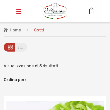
Home
Cotti
HOME
OFFERTE
SALUMI
Cotti
Visualizzazione di 5 risultati
Stagionati
Ordina per:
INSACCATI
VASETTI
CESTINI REGALO