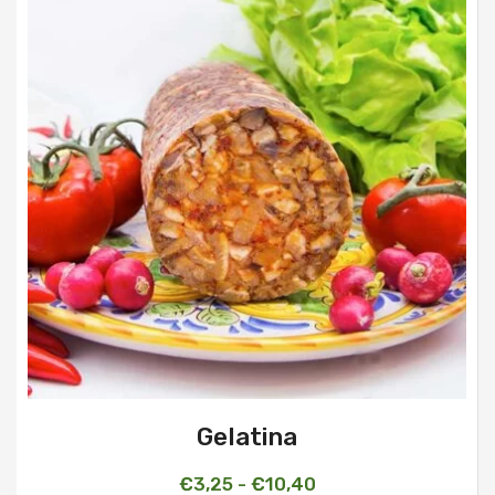
BLOG
CONTATTI
Gelatina
Fascia
€
3,25
-
€
10,40