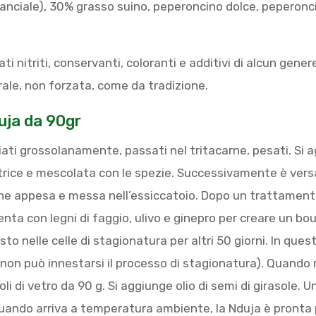
nciale), 30% grasso suino, peperoncino dolce, peperoncino
ti nitriti, conservanti, coloranti e additivi di alcun genere
le, non forzata, come da tradizione.
uja da 90gr
iati grossolanamente, passati nel tritacarne, pesati. Si 
rice e mescolata con le spezie. Successivamente è versa
ene appesa e messa nell’essiccatoio. Dopo un trattamento
enta con legni di faggio, ulivo e ginepro per creare un bo
to nelle celle di stagionatura per altri 50 giorni. In que
 non può innestarsi il processo di stagionatura). Quando 
toli di vetro da 90 g. Si aggiunge olio di semi di girasole. 
uando arriva a temperatura ambiente, la Nduja è pronta p