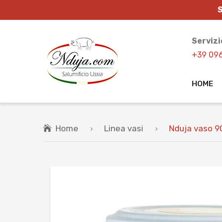
S
Servizi
+39 09
HOME
Home
Linea vasi
Nduja vaso 9