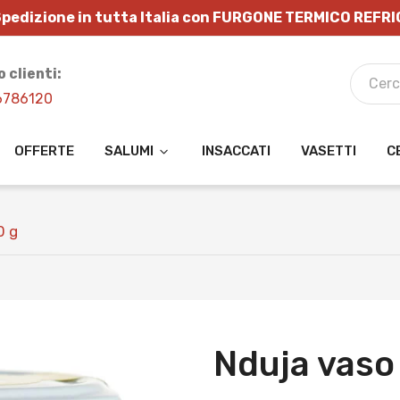
pedizione in tutta Italia con FURGONE TERMICO REFR
o clienti:
6786120
OFFERTE
SALUMI
INSACCATI
VASETTI
C
0 g
Nduja vaso