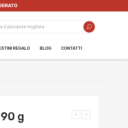
IGERATO
ESTINI REGALO
BLOG
CONTATTI
 90 g
anc
alsi