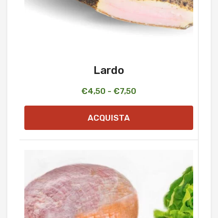
Lardo
Fascia
€
4,50
-
€
7,50
di
ACQUISTA
prezzo:
da
€4,50
a
€7,50