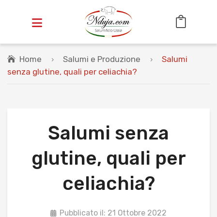
Home
Salumi e Produzione
Salumi
HOME
senza glutine, quali per celiachia?
OFFERTE
SALUMI
Cotti
Salumi senza
Stagionati
glutine, quali per
INSACCATI
celiachia?
VASETTI
CESTINI REGALO
Pubblicato il: 21 Ottobre 2022