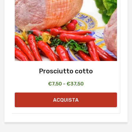
Prosciutto cotto
Fascia
€
7,50
-
€
37,50
di
ACQUISTA
prezzo:
da
€7,50
a