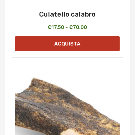
Culatello calabro
Fascia
€
17,50
-
€
70,00
di
ACQUISTA
prezzo:
da
€17,50
a
€70,00