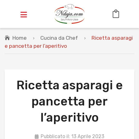
Home
Cucina da Chef
Ricetta asparagi
HOME
e pancetta per l’aperitivo
OFFERTE
SALUMI
Cotti
Ricetta asparagi e
Stagionati
pancetta per
INSACCATI
l’aperitivo
VASETTI
CESTINI REGALO
Pubblicato il: 13 Aprile 2023