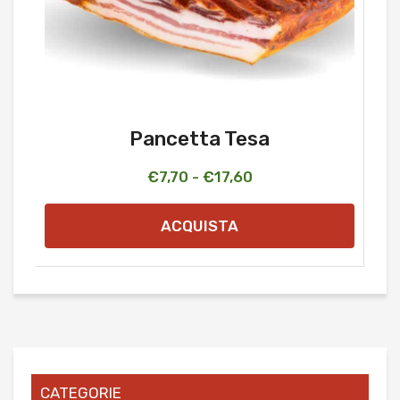
Pancetta Tesa
Fascia
€
7,70
-
€
17,60
di
ACQUISTA
prezzo:
da
€7,70
a
€17,60
CATEGORIE